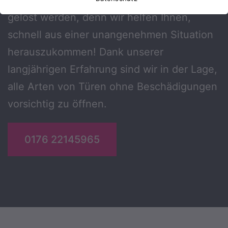
gelöst werden, denn wir helfen Ihnen,
schnell aus einer unangenehmen Situation
herauszukommen! Dank unserer
langjährigen Erfahrung sind wir in der Lage,
alle Arten von Türen ohne Beschädigungen
vorsichtig zu öffnen.
0176 22145965