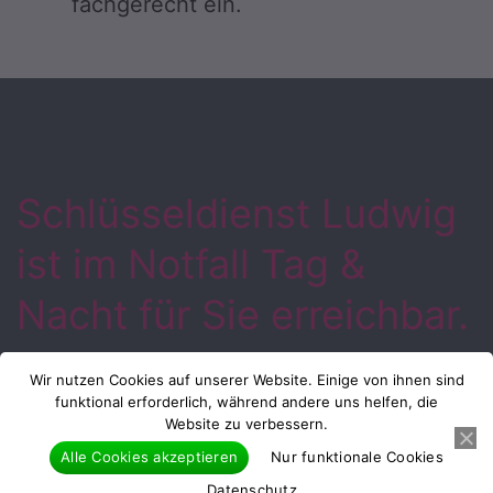
fachgerecht ein.
Schlüsseldienst Ludwig
ist im Notfall Tag &
Nacht für Sie erreichbar.
Unser freundliches und lösungsorientiertes
Wir nutzen Cookies auf unserer Website. Einige von ihnen sind
funktional erforderlich, während andere uns helfen, die
Team, arbeitet für die Region 24 Stunden
Website zu verbessern.
am Tag. Mit unseren freundlichen
Alle Cookies akzeptieren
Nur funktionale Cookies
Mitarbeitern kann das Problem schnell
Datenschutz